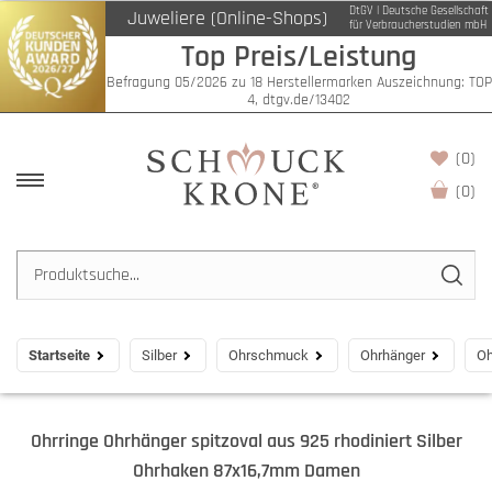
DtGV | Deutsche Gesellschaft
Juweliere (Online-Shops)
für Verbraucherstudien mbH
Top Preis/Leistung
Befragung 05/2026 zu 18 Herstellermarken Auszeichnung: TOP
4, dtgv.de/13402
(0)
(
0
)
Startseite
Silber
Ohrschmuck
Ohrhänger
Oh
Ohrringe Ohrhänger spitzoval aus 925 rhodiniert Silber
Ohrhaken 87x16,7mm Damen