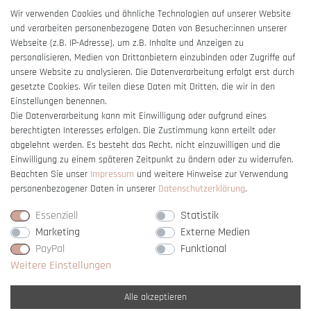
AGB
Wir verwenden Cookies und ähnliche Technologien auf unserer Website
und verarbeiten personenbezogene Daten von Besucher:innen unserer
Impressum
Webseite (z.B. IP-Adresse), um z.B. Inhalte und Anzeigen zu
Barrierefreiheitserklärung
personalisieren, Medien von Drittanbietern einzubinden oder Zugriffe auf
unsere Website zu analysieren. Die Datenverarbeitung erfolgt erst durch
gesetzte Cookies. Wir teilen diese Daten mit Dritten, die wir in den
Einstellungen benennen.
Die Datenverarbeitung kann mit Einwilligung oder aufgrund eines
berechtigten Interesses erfolgen. Die Zustimmung kann erteilt oder
Vertrag widerrufen
abgelehnt werden. Es besteht das Recht, nicht einzuwilligen und die
Einwilligung zu einem späteren Zeitpunkt zu ändern oder zu widerrufen.
Beachten Sie unser
Impressum
und weitere Hinweise zur Verwendung
personenbezogener Daten in unserer
Daten­schutz­erklärung
.
Essenziell
Statistik
Marketing
Externe Medien
PayPal
Funktional
Weitere Einstellungen
Alle akzeptieren