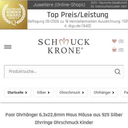
DtGV | Deutsche Gesellschaft
Juweliere (Online-Shops)
für Verbraucherstudien mbH
Top Preis/Leistung
Befragung 05/2026 zu 18 Herstellermarken Auszeichnung: TOP
4, dtgv.de/13402
(0)
(
0
)
Startseite
Silber
Ohrschmuck
Ohrhänger
Pa
Paar Ohrhänger 6,3x22,8mm Maus Mäuse aus 925 Silber
Ohrringe Ohrschmuck Kinder