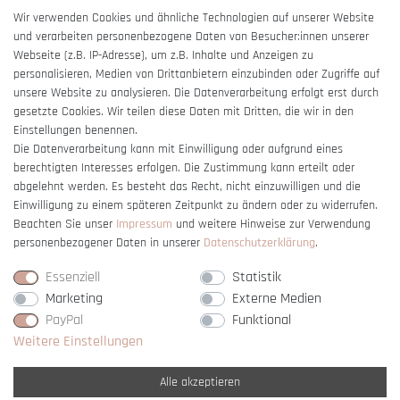
AGB
Wir verwenden Cookies und ähnliche Technologien auf unserer Website
und verarbeiten personenbezogene Daten von Besucher:innen unserer
Impressum
Webseite (z.B. IP-Adresse), um z.B. Inhalte und Anzeigen zu
Barrierefreiheitserklärung
personalisieren, Medien von Drittanbietern einzubinden oder Zugriffe auf
unsere Website zu analysieren. Die Datenverarbeitung erfolgt erst durch
gesetzte Cookies. Wir teilen diese Daten mit Dritten, die wir in den
Einstellungen benennen.
Die Datenverarbeitung kann mit Einwilligung oder aufgrund eines
berechtigten Interesses erfolgen. Die Zustimmung kann erteilt oder
Vertrag widerrufen
abgelehnt werden. Es besteht das Recht, nicht einzuwilligen und die
Einwilligung zu einem späteren Zeitpunkt zu ändern oder zu widerrufen.
Beachten Sie unser
Impressum
und weitere Hinweise zur Verwendung
personenbezogener Daten in unserer
Daten­schutz­erklärung
.
Essenziell
Statistik
Marketing
Externe Medien
PayPal
Funktional
Weitere Einstellungen
Alle akzeptieren