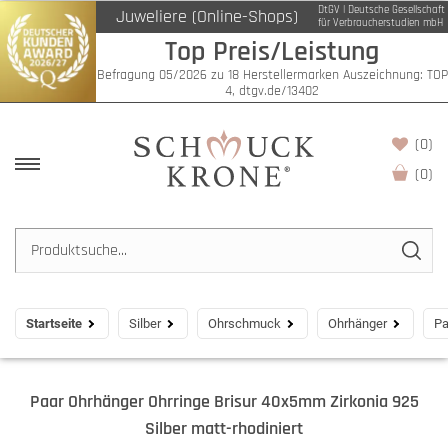
DtGV | Deutsche Gesellschaft
Juweliere (Online-Shops)
für Verbraucherstudien mbH
Top Preis/Leistung
Befragung 05/2026 zu 18 Herstellermarken Auszeichnung: TOP
4, dtgv.de/13402
(0)
(
0
)
Startseite
Silber
Ohrschmuck
Ohrhänger
Pa
Paar Ohrhänger Ohrringe Brisur 40x5mm Zirkonia 925
Silber matt-rhodiniert