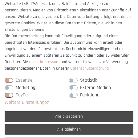
Webseite (z.B. IP-Adresse), um z.B. Inhalte und Anzeigen zu
Barrierefreiheitserklärung
personalisieren, Medien von Drittanbietern einzubinden oder Zugriffe auf
unsere Website zu analysieren. Die Datenverarbeitung erfolgt erst durch
gesetzte Cookies. Wir teilen diese Daten mit Dritten, die wir in den
Einstellungen benennen.
Die Datenverarbeitung kann mit Einwilligung oder aufgrund eines
berechtigten Interesses erfolgen. Die Zustimmung kann erteilt oder
Vertrag widerrufen
abgelehnt werden. Es besteht das Recht, nicht einzuwilligen und die
Einwilligung zu einem späteren Zeitpunkt zu ändern oder zu widerrufen.
Beachten Sie unser
Impressum
und weitere Hinweise zur Verwendung
personenbezogener Daten in unserer
Daten­schutz­erklärung
.
Essenziell
Statistik
Marketing
Externe Medien
PayPal
Funktional
Weitere Einstellungen
Alle akzeptieren
Alle ablehnen
* Alle Preise verstehen sich inkl. gesetzl. MwSt. und
zzgl. Versandkosten