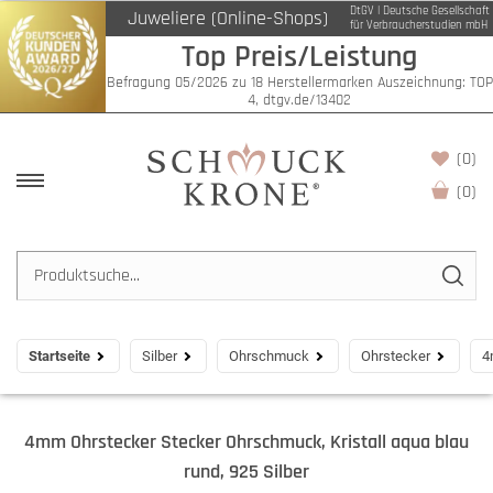
DtGV | Deutsche Gesellschaft
Juweliere (Online-Shops)
für Verbraucherstudien mbH
Top Preis/Leistung
Befragung 05/2026 zu 18 Herstellermarken Auszeichnung: TOP
4, dtgv.de/13402
(0)
(
0
)
Startseite
Silber
Ohrschmuck
Ohrstecker
4
4mm Ohrstecker Stecker Ohrschmuck, Kristall aqua blau
rund, 925 Silber