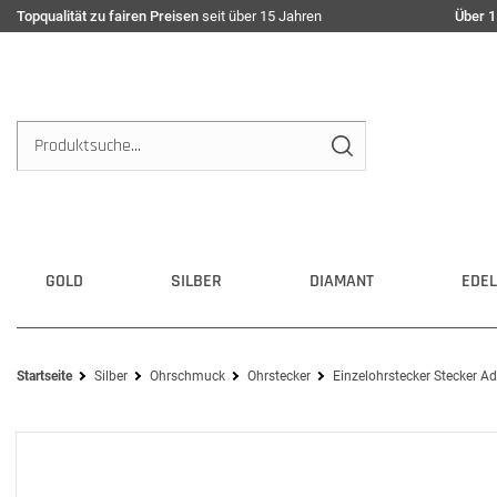
Topqualität zu fairen Preisen
seit über 15 Jahren
Über 1
GOLD
SILBER
DIAMANT
EDEL
Startseite
Silber
Ohrschmuck
Ohrstecker
Einzelohrstecker Stecker A