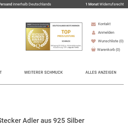
Versand
innerhalb Deutschlands
1 Monat
Widerrufsrecht
Kontakt
Anmelden
Wunschliste
(0)
Warenkorb
(
0
)
T
WEITERER SCHMUCK
ALLES ANZEIGEN
Stecker Adler aus 925 Silber