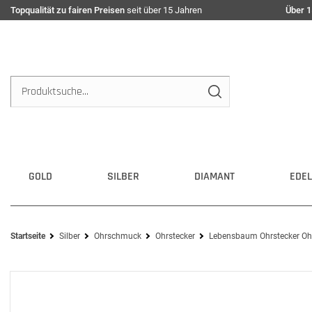
Topqualität zu fairen Preisen
seit über 15 Jahren
Über 1
GOLD
SILBER
DIAMANT
EDEL
Startseite
Silber
Ohrschmuck
Ohrstecker
Lebensbaum Ohrstecker Oh