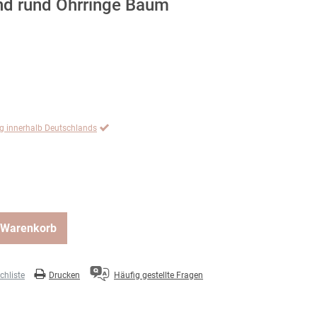
nd rund Ohrringe Baum
ng innerhalb Deutschlands
 Warenkorb
hliste
Drucken
Häufig gestellte Fragen