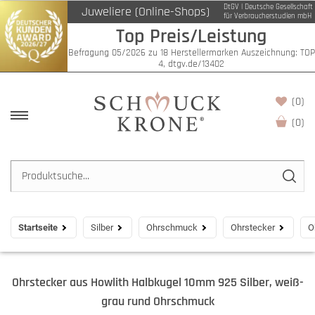
DtGV | Deutsche Gesellschaft
Juweliere (Online-Shops)
für Verbraucherstudien mbH
Top Preis/Leistung
Befragung 05/2026 zu 18 Herstellermarken Auszeichnung: TOP
4, dtgv.de/13402
(0)
(
0
)
Startseite
Silber
Ohrschmuck
Ohrstecker
O
Ohrstecker aus Howlith Halbkugel 10mm 925 Silber, weiß-
grau rund Ohrschmuck