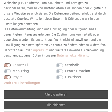
Webseite (z.B. IP-Adresse), um z.B. Inhalte und Anzeigen zu
Barrierefreiheitserklärung
personalisieren, Medien von Drittanbietern einzubinden oder Zugriffe auf
unsere Website zu analysieren. Die Datenverarbeitung erfolgt erst durch
gesetzte Cookies. Wir teilen diese Daten mit Dritten, die wir in den
Einstellungen benennen.
Die Datenverarbeitung kann mit Einwilligung oder aufgrund eines
berechtigten Interesses erfolgen. Die Zustimmung kann erteilt oder
Vertrag widerrufen
abgelehnt werden. Es besteht das Recht, nicht einzuwilligen und die
Einwilligung zu einem späteren Zeitpunkt zu ändern oder zu widerrufen.
Beachten Sie unser
Impressum
und weitere Hinweise zur Verwendung
personenbezogener Daten in unserer
Daten­schutz­erklärung
.
Essenziell
Statistik
Marketing
Externe Medien
PayPal
Funktional
Weitere Einstellungen
Alle akzeptieren
Alle ablehnen
* Alle Preise verstehen sich inkl. gesetzl. MwSt. und
zzgl. Versandkosten