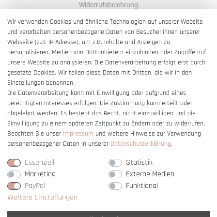
Widerrufsbelehrung
AGB
Wir verwenden Cookies und ähnliche Technologien auf unserer Website
und verarbeiten personenbezogene Daten von Besucher:innen unserer
Impressum
Webseite (z.B. IP-Adresse), um z.B. Inhalte und Anzeigen zu
Barrierefreiheitserklärung
personalisieren, Medien von Drittanbietern einzubinden oder Zugriffe auf
unsere Website zu analysieren. Die Datenverarbeitung erfolgt erst durch
gesetzte Cookies. Wir teilen diese Daten mit Dritten, die wir in den
Einstellungen benennen.
Die Datenverarbeitung kann mit Einwilligung oder aufgrund eines
berechtigten Interesses erfolgen. Die Zustimmung kann erteilt oder
Vertrag widerrufen
abgelehnt werden. Es besteht das Recht, nicht einzuwilligen und die
Einwilligung zu einem späteren Zeitpunkt zu ändern oder zu widerrufen.
Beachten Sie unser
Impressum
und weitere Hinweise zur Verwendung
personenbezogener Daten in unserer
Daten­schutz­erklärung
.
Essenziell
Statistik
Marketing
Externe Medien
PayPal
Funktional
Weitere Einstellungen