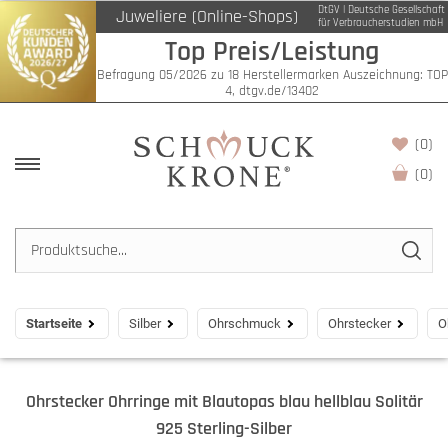
DtGV | Deutsche Gesellschaft
Juweliere (Online-Shops)
für Verbraucherstudien mbH
Top Preis/Leistung
Befragung 05/2026 zu 18 Herstellermarken Auszeichnung: TOP
4, dtgv.de/13402
(0)
(
0
)
Startseite
Silber
Ohrschmuck
Ohrstecker
O
Ohrstecker Ohrringe mit Blautopas blau hellblau Solitär
925 Sterling-Silber