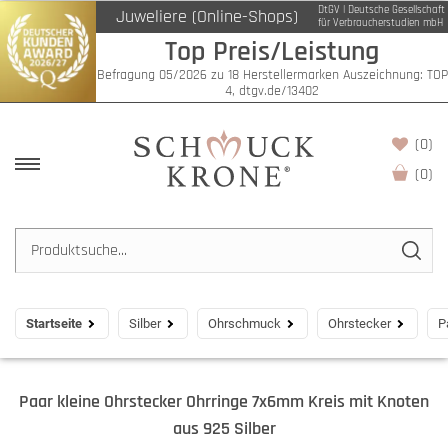
DtGV | Deutsche Gesellschaft
Juweliere (Online-Shops)
für Verbraucherstudien mbH
Top Preis/Leistung
Befragung 05/2026 zu 18 Herstellermarken Auszeichnung: TOP
4, dtgv.de/13402
(0)
(
0
)
Startseite
Silber
Ohrschmuck
Ohrstecker
P
Paar kleine Ohrstecker Ohrringe 7x6mm Kreis mit Knoten
aus 925 Silber