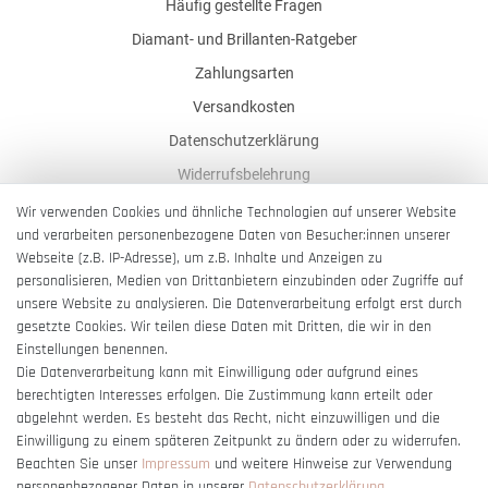
Häufig gestellte Fragen
Diamant- und Brillanten-Ratgeber
Zahlungsarten
Versandkosten
Datenschutzerklärung
Widerrufsbelehrung
AGB
Wir verwenden Cookies und ähnliche Technologien auf unserer Website
und verarbeiten personenbezogene Daten von Besucher:innen unserer
Impressum
Webseite (z.B. IP-Adresse), um z.B. Inhalte und Anzeigen zu
Barrierefreiheitserklärung
personalisieren, Medien von Drittanbietern einzubinden oder Zugriffe auf
unsere Website zu analysieren. Die Datenverarbeitung erfolgt erst durch
gesetzte Cookies. Wir teilen diese Daten mit Dritten, die wir in den
Einstellungen benennen.
Die Datenverarbeitung kann mit Einwilligung oder aufgrund eines
berechtigten Interesses erfolgen. Die Zustimmung kann erteilt oder
Vertrag widerrufen
abgelehnt werden. Es besteht das Recht, nicht einzuwilligen und die
Einwilligung zu einem späteren Zeitpunkt zu ändern oder zu widerrufen.
Beachten Sie unser
Impressum
und weitere Hinweise zur Verwendung
personenbezogener Daten in unserer
Daten­schutz­erklärung
.