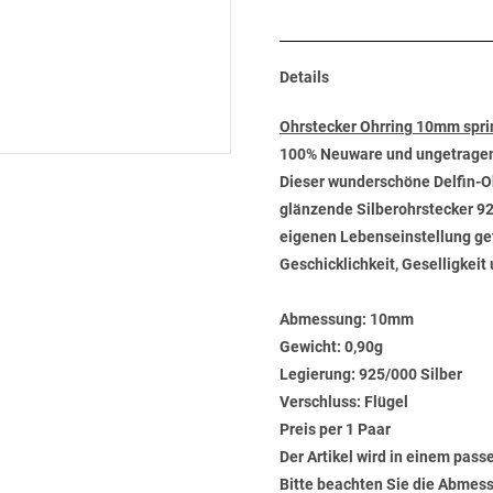
Details
Ohrstecker Ohrring 10mm spri
100% Neuware und ungetrage
Dieser wunderschöne Delfin-Oh
glänzende Silberohrstecker 92
eigenen Lebenseinstellung getr
Geschicklichkeit, Geselligkei
Abmessung:
10mm
Gewicht:
0,90g
Legierung:
925/000 Silber
Verschluss:
Flügel
Preis per 1 Paar
Der Artikel wird in einem pas
Bitte beachten Sie die Abmess