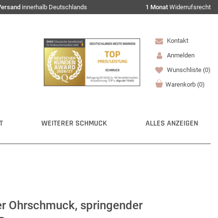
Versand
innerhalb Deutschlands
1 Monat
Widerrufsrecht
Kontakt
Anmelden
Wunschliste
(0)
Warenkorb
(
0
)
T
WEITERER SCHMUCK
ALLES ANZEIGEN
er Ohrschmuck, springender