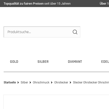
Topqualität zu fairen Preisen
seit über 15 Jahren
Über 1
GOLD
SILBER
DIAMANT
EDEL
Startseite
Silber
Ohrschmuck
Ohrstecker
Stecker Ohrstecker Ohrschm