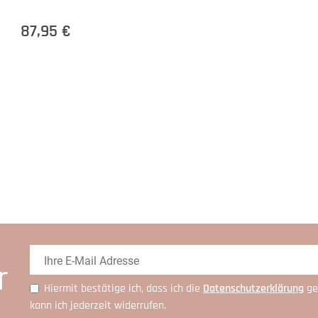
87,95 €
r
Hiermit bestätige ich, dass ich die
Daten­schutz­erklärung
ge
kann ich jederzeit widerrufen.