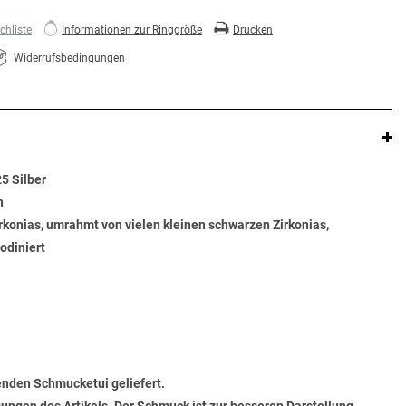
hliste
Informationen zur Ringgröße
Drucken
Widerrufsbedingungen
25 Silber
n
Zirkonias, umrahmt von vielen kleinen schwarzen Zirkonias,
odiniert
senden Schmucketui geliefert.