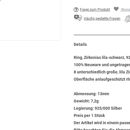
Frage zum Produkt
Wunsc
Häufig gestellte Fragen
Details
Ring, Zirkonias lila-schwarz, 9
100% Neuware und ungetrage
8 unterschiedlich große, lila 
Oberfläche anlaufgeschützt rh
Abmessung:
13mm
Gewicht:
7,2g
Legierung:
925/000 Silber
Preis per 1 Stück
Der Artikel wird in einem pas