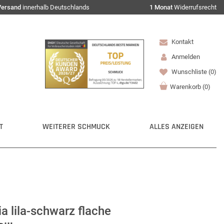
Versand
innerhalb Deutschlands
1 Monat
Widerrufsrecht
Kontakt
Anmelden
Wunschliste
(0)
Warenkorb
(
0
)
T
WEITERER SCHMUCK
ALLES ANZEIGEN
a lila-schwarz flache