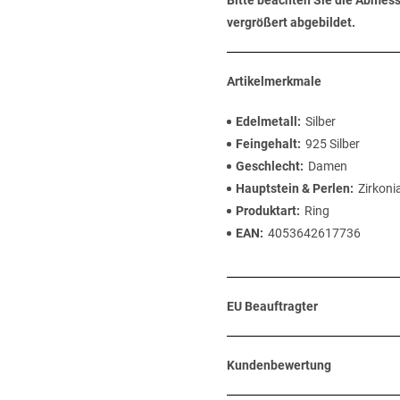
Bitte beachten Sie die Abmess
vergrößert abgebildet.
Artikelmerkmale
Edelmetall
Silber
Feingehalt
925 Silber
Geschlecht
Damen
Hauptstein & Perlen
Zirkoni
Produktart
Ring
EAN
4053642617736
EU Beauftragter
Kundenbewertung