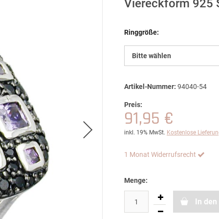
Viereckform 925 S
Ringgröße:
Bitte wählen
Artikel-Nummer:
94040-54
Preis:
91,95 €
inkl. 19% MwSt.
Kostenlose Lieferu
1 Monat Widerrufsrecht
Menge:
In den