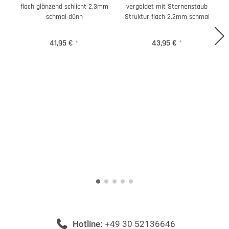
flach glänzend schlicht 2,3mm
vergoldet mit Sternenstaub
schmal dünn
Struktur flach 2,2mm schmal
41,95 €
*
43,95 €
*
Hotline:
+49 30 52136646