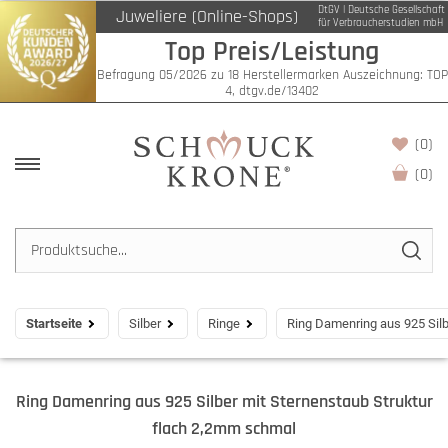
DtGV | Deutsche Gesellschaft
Juweliere (Online-Shops)
für Verbraucherstudien mbH
Top Preis/Leistung
Befragung 05/2026 zu 18 Herstellermarken Auszeichnung: TOP
4, dtgv.de/13402
(0)
(
0
)
Startseite
Silber
Ringe
Ring Damenring aus 925 Silb
Ring Damenring aus 925 Silber mit Sternenstaub Struktur
flach 2,2mm schmal