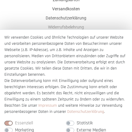
Versandkosten
Datenschutzerklärung
Widerrufsbelehrung
AGB
Wir verwenden Cookies und ähnliche Technologien auf unserer Website
und verarbeiten personenbezogene Daten von Besucher:innen unserer
Impressum
Webseite (z.B. IP-Adresse), um z.B. Inhalte und Anzeigen zu
Barrierefreiheitserklärung
personalisieren, Medien von Drittanbietern einzubinden oder Zugriffe auf
unsere Website zu analysieren. Die Datenverarbeitung erfolgt erst durch
gesetzte Cookies. Wir teilen diese Daten mit Dritten, die wir in den
Einstellungen benennen.
Die Datenverarbeitung kann mit Einwilligung oder aufgrund eines
berechtigten Interesses erfolgen. Die Zustimmung kann erteilt oder
Vertrag widerrufen
abgelehnt werden. Es besteht das Recht, nicht einzuwilligen und die
Einwilligung zu einem späteren Zeitpunkt zu ändern oder zu widerrufen.
Beachten Sie unser
Impressum
und weitere Hinweise zur Verwendung
personenbezogener Daten in unserer
Daten­schutz­erklärung
.
Essenziell
Statistik
Marketing
Externe Medien