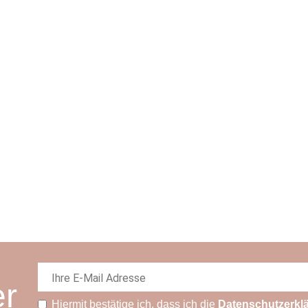
er
Hiermit bestätige ich, dass ich die
Daten­schutz­erkl