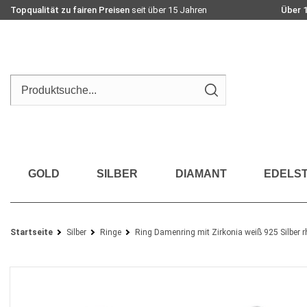
Topqualität zu fairen Preisen
seit über 15 Jahren
Über 
GOLD
SILBER
DIAMANT
EDELST
Startseite
Silber
Ringe
Ring Damenring mit Zirkonia weiß 925 Silber 