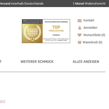
Versand
innerhalb Deutschlands
1 Monat
Widerrufsrecht
Kontakt
Anmelden
Wunschliste
(0)
Warenkorb
(
0
)
T
WEITERER SCHMUCK
ALLES ANZEIGEN
00/5