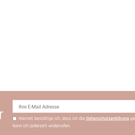
r
Hiermit bestätige ich, dass ich die
Daten­schutz­erklärung
ge
kann ich jederzeit widerrufen.