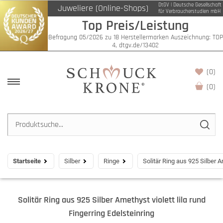
DtGV | Deutsche Gesellschaft
Juweliere (Online-Shops)
für Verbraucherstudien mbH
Top Preis/Leistung
Befragung 05/2026 zu 18 Herstellermarken Auszeichnung: TOP
4, dtgv.de/13402
(0)
(
0
)
Startseite
Silber
Ringe
Solitär Ring aus 925 Silber Am
Solitär Ring aus 925 Silber Amethyst violett lila rund
Fingerring Edelsteinring