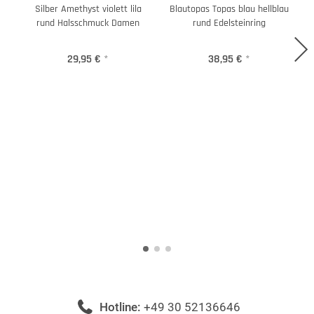
Silber Amethyst violett lila
Blautopas Topas blau hellblau
rund Halsschmuck Damen
rund Edelsteinring
29,95 €
*
38,95 €
*
Hotline:
+49 30 52136646