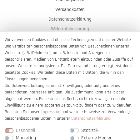
Versandkosten
Datenschutzerklärung
Widerrufsbelehrung
AGB
Wir verwenden Cookies und ähnliche Technologien auf unserer Website
und verarbeiten personenbezogene Daten von Besucher:innen unserer
Impressum
Webseite (z.B. IP-Adresse), um z.B. Inhalte und Anzeigen zu
Barrierefreiheitserklärung
personalisieren, Medien von Drittanbietern einzubinden oder Zugriffe auf
unsere Website zu analysieren. Die Datenverarbeitung erfolgt erst durch
gesetzte Cookies. Wir teilen diese Daten mit Dritten, die wir in den
Einstellungen benennen.
Die Datenverarbeitung kann mit Einwilligung oder aufgrund eines
berechtigten Interesses erfolgen. Die Zustimmung kann erteilt oder
Vertrag widerrufen
abgelehnt werden. Es besteht das Recht, nicht einzuwilligen und die
Einwilligung zu einem späteren Zeitpunkt zu ändern oder zu widerrufen.
Beachten Sie unser
Impressum
und weitere Hinweise zur Verwendung
personenbezogener Daten in unserer
Daten­schutz­erklärung
.
Essenziell
Statistik
Marketing
Externe Medien