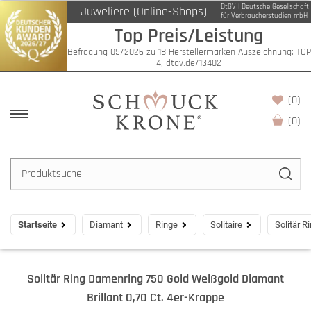
DtGV | Deutsche Gesellschaft
Juweliere (Online-Shops)
für Verbraucherstudien mbH
Top Preis/Leistung
Befragung 05/2026 zu 18 Herstellermarken Auszeichnung: TOP
4, dtgv.de/13402
(0)
(
0
)
Startseite
Diamant
Ringe
Solitaire
Solitär R
Solitär Ring Damenring 750 Gold Weißgold Diamant
Brillant 0,70 Ct. 4er-Krappe