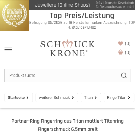
DtGV | Deutsche Gesellschaft
Juweliere (Online-Shops)
für Verbraucherstudien mbH
Top Preis/Leistung
Befragung 05/2026 zu 18 Herstellermarken Auszeichnung: TOP
4, dtgv.de/13402
(0)
(
0
)
Startseite
weiterer Schmuck
Titan
Ringe Titan
Partner-Ring Fingerring aus Titan mattiert Titanring
Fingerschmuck 6,5mm breit