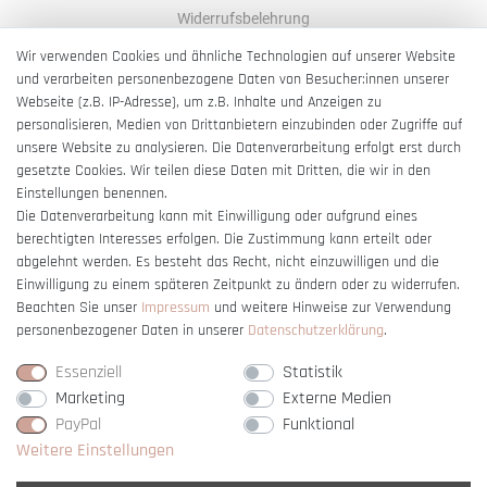
Widerrufsbelehrung
AGB
Wir verwenden Cookies und ähnliche Technologien auf unserer Website
und verarbeiten personenbezogene Daten von Besucher:innen unserer
Impressum
Webseite (z.B. IP-Adresse), um z.B. Inhalte und Anzeigen zu
Barrierefreiheitserklärung
personalisieren, Medien von Drittanbietern einzubinden oder Zugriffe auf
unsere Website zu analysieren. Die Datenverarbeitung erfolgt erst durch
gesetzte Cookies. Wir teilen diese Daten mit Dritten, die wir in den
Einstellungen benennen.
Die Datenverarbeitung kann mit Einwilligung oder aufgrund eines
berechtigten Interesses erfolgen. Die Zustimmung kann erteilt oder
Vertrag widerrufen
abgelehnt werden. Es besteht das Recht, nicht einzuwilligen und die
Einwilligung zu einem späteren Zeitpunkt zu ändern oder zu widerrufen.
Beachten Sie unser
Impressum
und weitere Hinweise zur Verwendung
personenbezogener Daten in unserer
Daten­schutz­erklärung
.
Essenziell
Statistik
Marketing
Externe Medien
PayPal
Funktional
Weitere Einstellungen