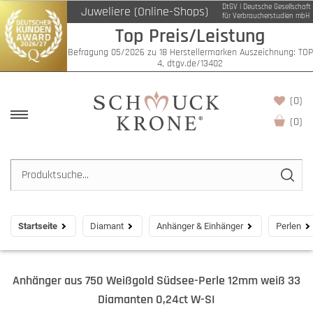
DtGV | Deutsche Gesellschaft
Juweliere (Online-Shops)
für Verbraucherstudien mbH
Top Preis/Leistung
Befragung 05/2026 zu 18 Herstellermarken Auszeichnung: TOP
4, dtgv.de/13402
(0)
(
0
)
Startseite
Diamant
Anhänger & Einhänger
Perlen
Anhänger aus 750 Weißgold Südsee-Perle 12mm weiß 33
Diamanten 0,24ct W-SI