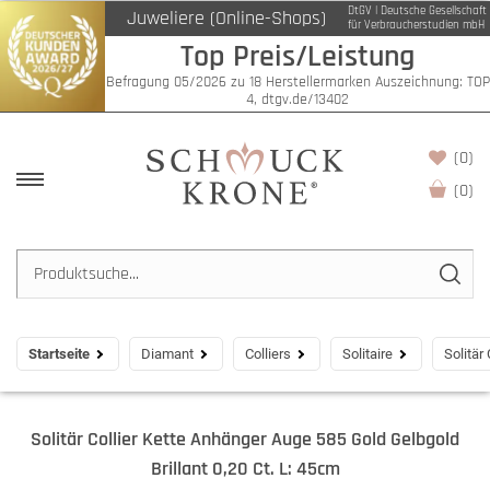
DtGV | Deutsche Gesellschaft
Juweliere (Online-Shops)
für Verbraucherstudien mbH
Top Preis/Leistung
Befragung 05/2026 zu 18 Herstellermarken Auszeichnung: TOP
4, dtgv.de/13402
(0)
(
0
)
Startseite
Diamant
Colliers
Solitaire
Solitär
Solitär Collier Kette Anhänger Auge 585 Gold Gelbgold
Brillant 0,20 Ct. L: 45cm