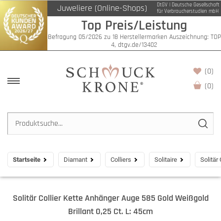
DtGV | Deutsche Gesellschaft
Juweliere (Online-Shops)
für Verbraucherstudien mbH
Top Preis/Leistung
Befragung 05/2026 zu 18 Herstellermarken Auszeichnung: TOP
4, dtgv.de/13402
(0)
(
0
)
Startseite
Diamant
Colliers
Solitaire
Solitär
Solitär Collier Kette Anhänger Auge 585 Gold Weißgold
Brillant 0,25 Ct. L: 45cm