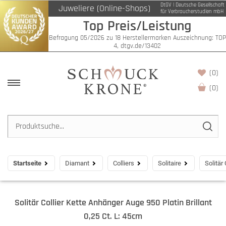
DtGV | Deutsche Gesellschaft
Juweliere (Online-Shops)
für Verbraucherstudien mbH
Top Preis/Leistung
Befragung 05/2026 zu 18 Herstellermarken Auszeichnung: TOP
4, dtgv.de/13402
(0)
(
0
)
Startseite
Diamant
Colliers
Solitaire
Solitär
Solitär Collier Kette Anhänger Auge 950 Platin Brillant
0,25 Ct. L: 45cm