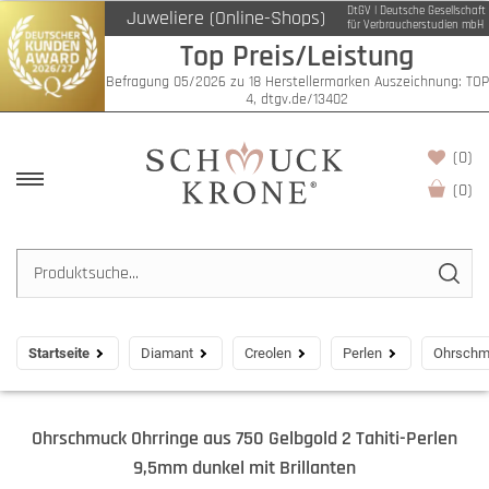
DtGV | Deutsche Gesellschaft
Juweliere (Online-Shops)
für Verbraucherstudien mbH
Top Preis/Leistung
Befragung 05/2026 zu 18 Herstellermarken Auszeichnung: TOP
4, dtgv.de/13402
(0)
(
0
)
Startseite
Diamant
Creolen
Perlen
Ohrschmu
Ohrschmuck Ohrringe aus 750 Gelbgold 2 Tahiti-Perlen
9,5mm dunkel mit Brillanten