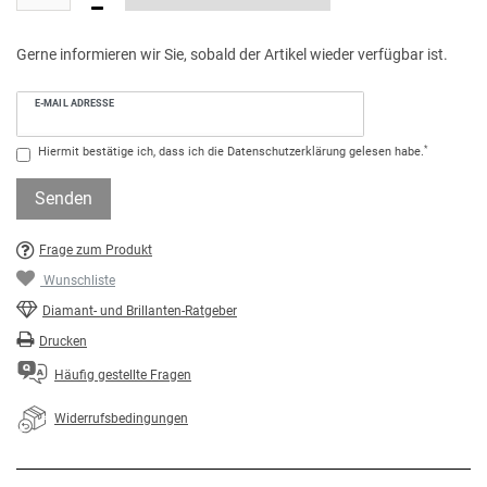
Gerne informieren wir Sie, sobald der Artikel wieder verfügbar ist.
E-MAIL ADRESSE
*
Hiermit bestätige ich, dass ich die
Daten­schutz­erklärung
gelesen habe.
Senden
Frage zum Produkt
Wunschliste
Diamant- und Brillanten-Ratgeber
Drucken
Häufig gestellte Fragen
Widerrufsbedingungen