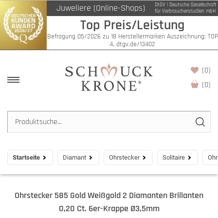
DtGV | Deutsche Gesellschaft
Juweliere (Online-Shops)
für Verbraucherstudien mbH
Top Preis/Leistung
Befragung 05/2026 zu 18 Herstellermarken Auszeichnung: TOP
4, dtgv.de/13402
(0)
(
0
)
Startseite
Diamant
Ohrstecker
Solitaire
Ohr
Ohrstecker 585 Gold Weißgold 2 Diamanten Brillanten
0,20 Ct. 6er-Krappe Ø3,5mm