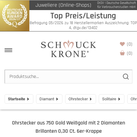
DtGV | Deutsche Gesellschaft
Juweliere (Online-Shops)
für Verbraucherstudien mbH
Top Preis/Leistung
Befragung 05/2026 zu 18 Herstellermarken Auszeichnung: TOP
4, dtgv.de/13402
(0)
(
0
)
Startseite
Diamant
Ohrstecker
Solitaire
Ohr
Ohrstecker aus 750 Gold Weißgold mit 2 Diamanten
Brillanten 0,30 Ct. 6er-Krappe