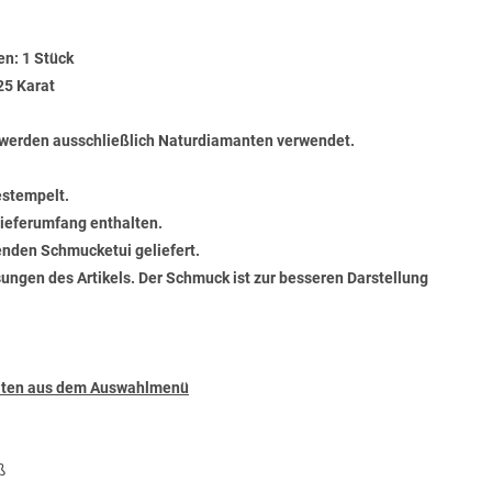
en: 1 Stück
25 Karat
werden ausschließlich Naturdiamanten verwendet.
estempelt.
 Lieferumfang enthalten.
senden Schmucketui geliefert.
ungen des Artikels. Der Schmuck ist zur besseren Darstellung
täten aus dem Auswahlmenü
ß