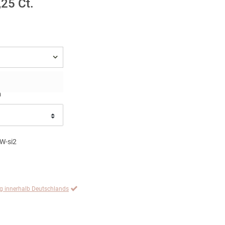
,25 Ct.
n
W-si2
ng innerhalb Deutschlands