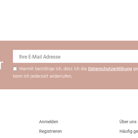
r
Hiermit bestätige ich, dass ich die
Daten­schutz­erklärung
ge
kann ich jederzeit widerrufen.
Anmelden
Über uns
Registrieren
Häufig ge