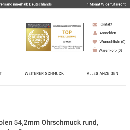
Versand
innerhalb Deutschlands
1 Monat
Widerrufsrecht
Kontakt
Anmelden
Wunschliste
(0)
Warenkorb
(
0
)
T
WEITERER SCHMUCK
ALLES ANZEIGEN
eolen 54,2mm Ohrschmuck rund,