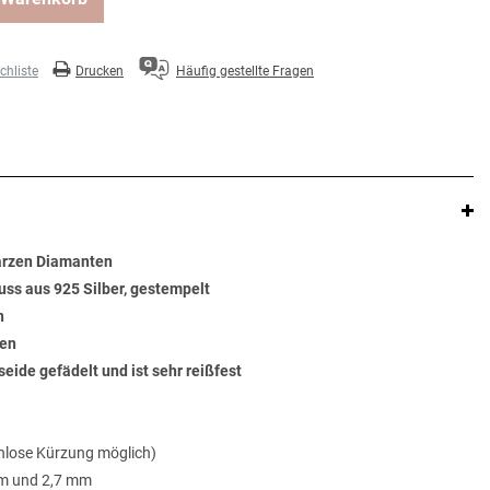
hliste
Drucken
Häufig gestellte Fragen
warzen Diamanten
uss aus 925 Silber, gestempelt
n
ten
seide gefädelt und ist sehr reißfest
nlose Kürzung möglich)
mm und 2,7 mm