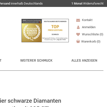
Versand
innerhalb Deutschlands
1 Monat
Widerrufsrecht
Kontakt
Anmelden
Wunschliste
(0)
Warenkorb
(
0
)
T
WEITERER SCHMUCK
ALLES ANZEIGEN
lier schwarze Diamanten