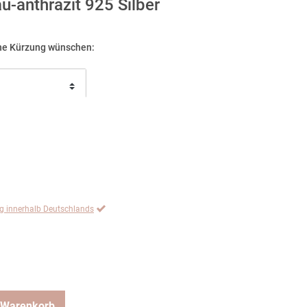
-anthrazit 925 Silber
eine Kürzung wünschen:
ng innerhalb Deutschlands
 Warenkorb