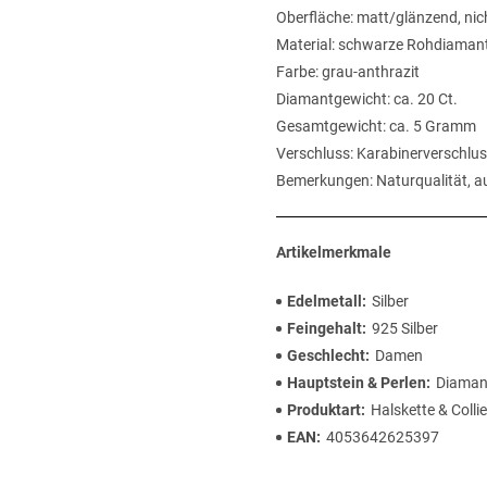
Oberfläche: matt/glänzend, nich
Material: schwarze Rohdiaman
Farbe: grau-anthrazit
Diamantgewicht: ca. 20 Ct.
Gesamtgewicht: ca. 5 Gramm
Verschluss: Karabinerverschlus
Bemerkungen: Naturqualität, au
Artikelmerkmale
Edelmetall
Silber
Feingehalt
925 Silber
Geschlecht
Damen
Hauptstein & Perlen
Diaman
Produktart
Halskette & Collie
EAN
4053642625397