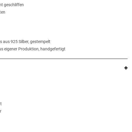
t geschliffen
ten
s aus 925 Silber, gestempelt
s eigener Produktion, handgefertigt
t
r