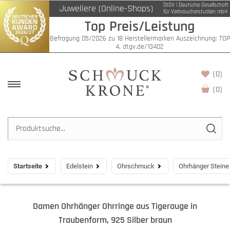
DtGV | Deutsche Gesellschaft
Juweliere (Online-Shops)
für Verbraucherstudien mbH
Top Preis/Leistung
Befragung 05/2026 zu 18 Herstellermarken Auszeichnung: TOP
4, dtgv.de/13402
(0)
(
0
)
Startseite
Edelstein
Ohrschmuck
Ohrhänger Steine
Damen Ohrhänger Ohrringe aus Tigerauge in
Traubenform, 925 Silber braun