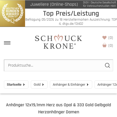
DtGV | Deutsche Gesellschaft
Juweliere (Online-Shops)
für Verbraucherstudien mbH
Top Preis/Leistung
Befragung 05/2026 zu 18 Herstellermarken Auszeichnung: TOP
4, dtgv.de/13402
(0)
(
0
)
Startseite
Gold
Anhänger & Einhänger
Anhänger 12
Anhänger 12x19,1mm Herz aus Opal & 333 Gold Gelbgold
Herzanhänger Damen