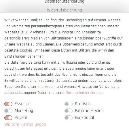
Datenschutzerklärung
Widerrufsbelehrung
AGB
Wir verwenden Cookies und ähnliche Technologien auf unserer Website
und verarbeiten personenbezogene Daten von Besucher:innen unserer
Impressum
Webseite (z.B. IP-Adresse), um z.B. Inhalte und Anzeigen zu
Barrierefreiheitserklärung
personalisieren, Medien von Drittanbietern einzubinden oder Zugriffe auf
unsere Website zu analysieren. Die Datenverarbeitung erfolgt erst durch
gesetzte Cookies. Wir teilen diese Daten mit Dritten, die wir in den
Einstellungen benennen.
Die Datenverarbeitung kann mit Einwilligung oder aufgrund eines
berechtigten Interesses erfolgen. Die Zustimmung kann erteilt oder
Vertrag widerrufen
abgelehnt werden. Es besteht das Recht, nicht einzuwilligen und die
Einwilligung zu einem späteren Zeitpunkt zu ändern oder zu widerrufen.
Beachten Sie unser
Impressum
und weitere Hinweise zur Verwendung
personenbezogener Daten in unserer
Daten­schutz­erklärung
.
Essenziell
Statistik
Marketing
Externe Medien
PayPal
Funktional
Weitere Einstellungen