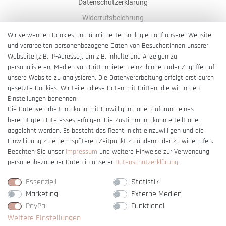
Datenschutzerklärung
Widerrufsbelehrung
AGB
Wir verwenden Cookies und ähnliche Technologien auf unserer Website
und verarbeiten personenbezogene Daten von Besucher:innen unserer
Impressum
Webseite (z.B. IP-Adresse), um z.B. Inhalte und Anzeigen zu
Barrierefreiheitserklärung
personalisieren, Medien von Drittanbietern einzubinden oder Zugriffe auf
unsere Website zu analysieren. Die Datenverarbeitung erfolgt erst durch
gesetzte Cookies. Wir teilen diese Daten mit Dritten, die wir in den
Einstellungen benennen.
Die Datenverarbeitung kann mit Einwilligung oder aufgrund eines
berechtigten Interesses erfolgen. Die Zustimmung kann erteilt oder
Vertrag widerrufen
abgelehnt werden. Es besteht das Recht, nicht einzuwilligen und die
Einwilligung zu einem späteren Zeitpunkt zu ändern oder zu widerrufen.
Beachten Sie unser
Impressum
und weitere Hinweise zur Verwendung
personenbezogener Daten in unserer
Daten­schutz­erklärung
.
Essenziell
Statistik
Marketing
Externe Medien
PayPal
Funktional
Weitere Einstellungen