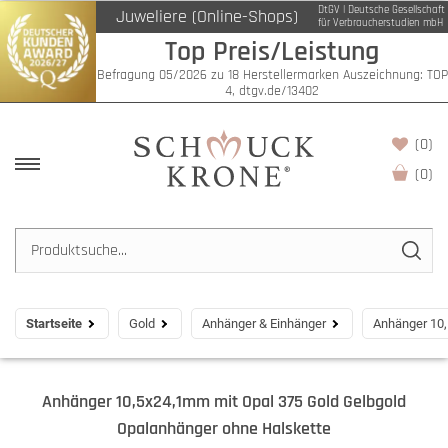
DtGV | Deutsche Gesellschaft
Juweliere (Online-Shops)
für Verbraucherstudien mbH
Top Preis/Leistung
Befragung 05/2026 zu 18 Herstellermarken Auszeichnung: TOP
4, dtgv.de/13402
(0)
(
0
)
Startseite
Gold
Anhänger & Einhänger
Anhänger 10,
Anhänger 10,5x24,1mm mit Opal 375 Gold Gelbgold
Opalanhänger ohne Halskette