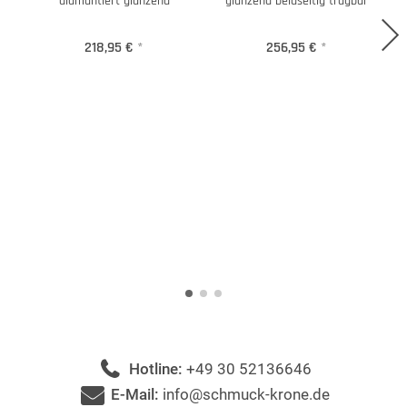
diamantiert glänzend
glänzend beidseitig tragbar
218,95 €
*
256,95 €
*
Hotline:
+49 30 52136646
E-Mail:
info@schmuck-krone.de