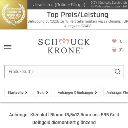
DtGV | Deutsche Gesellschaft
Juweliere (Online-Shops)
für Verbraucherstudien mbH
Top Preis/Leistung
Befragung 05/2026 zu 18 Herstellermarken Auszeichnung: TOP
4, dtgv.de/13402
(0)
(
0
)
Startseite
Gold
Anhänger & Einhänger
Anhänger Kle
Anhänger Kleeblatt Blume 18,5x12,5mm aus 585 Gold
Gelbgold diamantiert glänzend