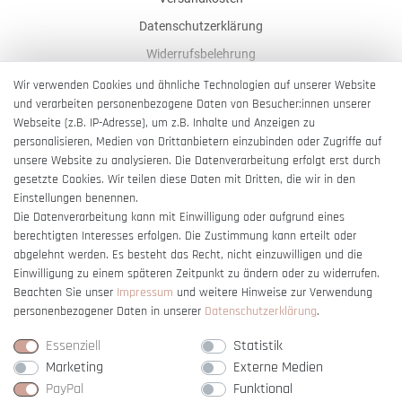
Datenschutzerklärung
Widerrufsbelehrung
AGB
Wir verwenden Cookies und ähnliche Technologien auf unserer Website
und verarbeiten personenbezogene Daten von Besucher:innen unserer
Impressum
Webseite (z.B. IP-Adresse), um z.B. Inhalte und Anzeigen zu
Barrierefreiheitserklärung
personalisieren, Medien von Drittanbietern einzubinden oder Zugriffe auf
unsere Website zu analysieren. Die Datenverarbeitung erfolgt erst durch
gesetzte Cookies. Wir teilen diese Daten mit Dritten, die wir in den
Einstellungen benennen.
Die Datenverarbeitung kann mit Einwilligung oder aufgrund eines
berechtigten Interesses erfolgen. Die Zustimmung kann erteilt oder
Vertrag widerrufen
abgelehnt werden. Es besteht das Recht, nicht einzuwilligen und die
Einwilligung zu einem späteren Zeitpunkt zu ändern oder zu widerrufen.
Beachten Sie unser
Impressum
und weitere Hinweise zur Verwendung
personenbezogener Daten in unserer
Daten­schutz­erklärung
.
Essenziell
Statistik
Marketing
Externe Medien
PayPal
Funktional