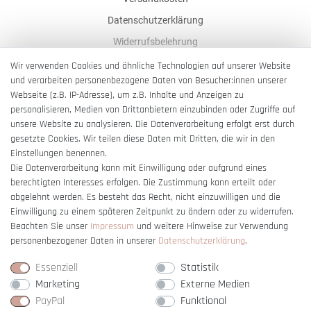
Datenschutzerklärung
Widerrufsbelehrung
AGB
Wir verwenden Cookies und ähnliche Technologien auf unserer Website
und verarbeiten personenbezogene Daten von Besucher:innen unserer
Impressum
Webseite (z.B. IP-Adresse), um z.B. Inhalte und Anzeigen zu
Barrierefreiheitserklärung
personalisieren, Medien von Drittanbietern einzubinden oder Zugriffe auf
unsere Website zu analysieren. Die Datenverarbeitung erfolgt erst durch
gesetzte Cookies. Wir teilen diese Daten mit Dritten, die wir in den
Einstellungen benennen.
Die Datenverarbeitung kann mit Einwilligung oder aufgrund eines
berechtigten Interesses erfolgen. Die Zustimmung kann erteilt oder
Vertrag widerrufen
abgelehnt werden. Es besteht das Recht, nicht einzuwilligen und die
Einwilligung zu einem späteren Zeitpunkt zu ändern oder zu widerrufen.
Beachten Sie unser
Impressum
und weitere Hinweise zur Verwendung
personenbezogener Daten in unserer
Daten­schutz­erklärung
.
Essenziell
Statistik
Marketing
Externe Medien
PayPal
Funktional