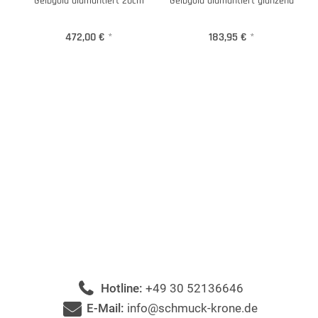
Gelbgold diamantiert 20cm
Gelbgold diamantiert glänzend
472,00 €
*
183,95 €
*
Hotline:
+49 30 52136646
E-Mail:
info@schmuck-krone.de