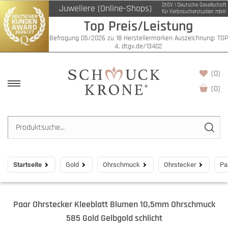
DtGV | Deutsche Gesellschaft
Juweliere (Online-Shops)
für Verbraucherstudien mbH
Top Preis/Leistung
Befragung 05/2026 zu 18 Herstellermarken Auszeichnung: TOP
4, dtgv.de/13402
(0)
(
0
)
Startseite
Gold
Ohrschmuck
Ohrstecker
Pa
Paar Ohrstecker Kleeblatt Blumen 10,5mm Ohrschmuck
585 Gold Gelbgold schlicht