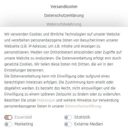
Versandkosten
Datenschutzerklärung
Widerrufsbelehrung
AGB
Wir verwenden Cookies und ähnliche Technologien auf unserer Website
und verarbeiten personenbezogene Daten von Besucher:innen unserer
Impressum
Webseite (z.B. IP-Adresse), um z.B. Inhalte und Anzeigen zu
Barrierefreiheitserklärung
personalisieren, Medien von Drittanbietern einzubinden oder Zugriffe auf
unsere Website zu analysieren. Die Datenverarbeitung erfolgt erst durch
gesetzte Cookies. Wir teilen diese Daten mit Dritten, die wir in den
Einstellungen benennen.
Die Datenverarbeitung kann mit Einwilligung oder aufgrund eines
berechtigten Interesses erfolgen. Die Zustimmung kann erteilt oder
Vertrag widerrufen
abgelehnt werden. Es besteht das Recht, nicht einzuwilligen und die
Einwilligung zu einem späteren Zeitpunkt zu ändern oder zu widerrufen.
Beachten Sie unser
Impressum
und weitere Hinweise zur Verwendung
personenbezogener Daten in unserer
Daten­schutz­erklärung
.
Essenziell
Statistik
Marketing
Externe Medien