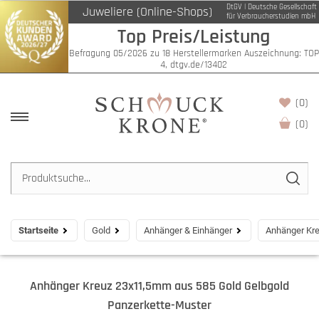
DtGV | Deutsche Gesellschaft
Juweliere (Online-Shops)
für Verbraucherstudien mbH
Top Preis/Leistung
Befragung 05/2026 zu 18 Herstellermarken Auszeichnung: TOP
4, dtgv.de/13402
(0)
(
0
)
Startseite
Gold
Anhänger & Einhänger
Anhänger Kre
Anhänger Kreuz 23x11,5mm aus 585 Gold Gelbgold
Panzerkette-Muster