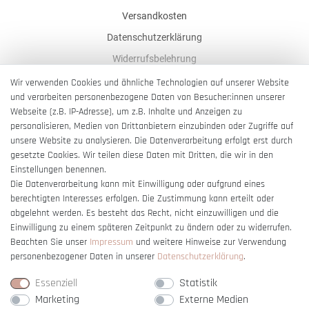
Versandkosten
Datenschutzerklärung
Widerrufsbelehrung
AGB
Wir verwenden Cookies und ähnliche Technologien auf unserer Website
und verarbeiten personenbezogene Daten von Besucher:innen unserer
Impressum
Webseite (z.B. IP-Adresse), um z.B. Inhalte und Anzeigen zu
Barrierefreiheitserklärung
personalisieren, Medien von Drittanbietern einzubinden oder Zugriffe auf
unsere Website zu analysieren. Die Datenverarbeitung erfolgt erst durch
gesetzte Cookies. Wir teilen diese Daten mit Dritten, die wir in den
Einstellungen benennen.
Die Datenverarbeitung kann mit Einwilligung oder aufgrund eines
berechtigten Interesses erfolgen. Die Zustimmung kann erteilt oder
Vertrag widerrufen
abgelehnt werden. Es besteht das Recht, nicht einzuwilligen und die
Einwilligung zu einem späteren Zeitpunkt zu ändern oder zu widerrufen.
Beachten Sie unser
Impressum
und weitere Hinweise zur Verwendung
personenbezogener Daten in unserer
Daten­schutz­erklärung
.
Essenziell
Statistik
Marketing
Externe Medien