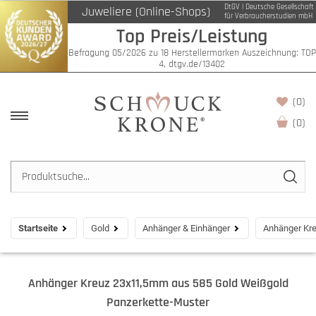
DtGV | Deutsche Gesellschaft
Juweliere (Online-Shops)
für Verbraucherstudien mbH
Top Preis/Leistung
Befragung 05/2026 zu 18 Herstellermarken Auszeichnung: TOP
4, dtgv.de/13402
(0)
(
0
)
Startseite
Gold
Anhänger & Einhänger
Anhänger Kr
Anhänger Kreuz 23x11,5mm aus 585 Gold Weißgold
Panzerkette-Muster