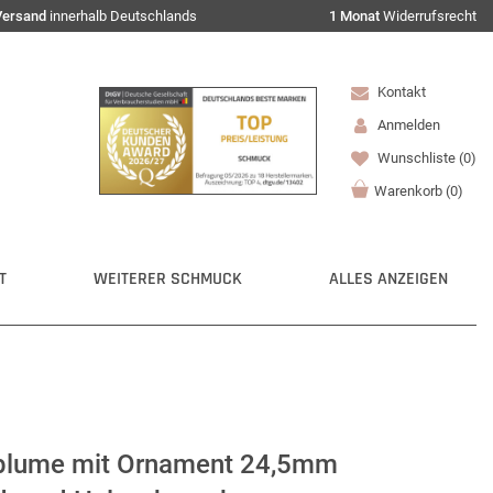
Versand
innerhalb Deutschlands
1 Monat
Widerrufsrecht
Kontakt
Anmelden
Wunschliste
(0)
Warenkorb
(
0
)
T
WEITERER SCHMUCK
ALLES ANZEIGEN
blume mit Ornament 24,5mm