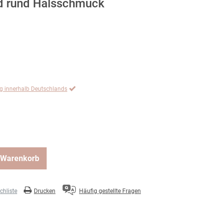
d rund Halsschmuck
ng innerhalb Deutschlands
 Warenkorb
hliste
Drucken
Häufig gestellte Fragen