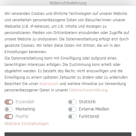
Widerrufsbelehrung
AGB
Wir verwenden Cookies und ähnliche Technologien auf unserer Website
und verarbeiten personenbezogene Daten von Besucher:innen unserer
Impressum
Webseite (z.B. IP-Adresse), um z.B. Inhalte und Anzeigen zu
Barrierefreiheitserklärung
personalisieren, Medien von Drittanbietern einzubinden oder Zugriffe auf
unsere Website zu analysieren. Die Datenverarbeitung erfolgt erst durch
gesetzte Cookies. Wir teilen diese Daten mit Dritten, die wir in den
Einstellungen benennen.
Die Datenverarbeitung kann mit Einwilligung oder aufgrund eines
berechtigten Interesses erfolgen. Die Zustimmung kann erteilt oder
Vertrag widerrufen
abgelehnt werden. Es besteht das Recht, nicht einzuwilligen und die
Einwilligung zu einem späteren Zeitpunkt zu ändern oder zu widerrufen.
Beachten Sie unser
Impressum
und weitere Hinweise zur Verwendung
personenbezogener Daten in unserer
Daten­schutz­erklärung
.
Essenziell
Statistik
Marketing
Externe Medien
PayPal
Funktional
Weitere Einstellungen