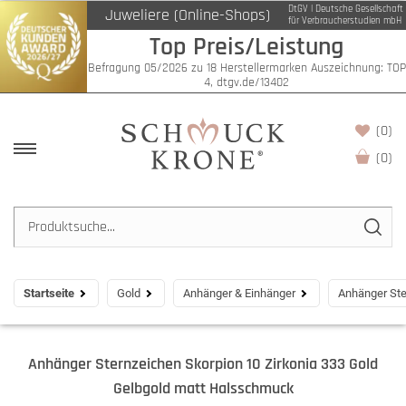
DtGV | Deutsche Gesellschaft
Juweliere (Online-Shops)
für Verbraucherstudien mbH
Top Preis/Leistung
Befragung 05/2026 zu 18 Herstellermarken Auszeichnung: TOP
4, dtgv.de/13402
(0)
(
0
)
Startseite
Gold
Anhänger & Einhänger
Anhänger Ste
Anhänger Sternzeichen Skorpion 10 Zirkonia 333 Gold
Gelbgold matt Halsschmuck