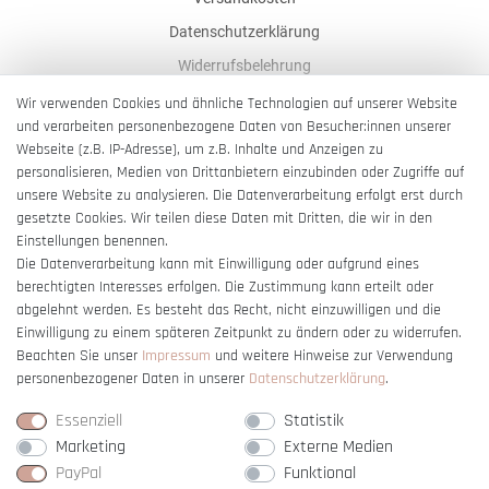
Datenschutzerklärung
Widerrufsbelehrung
AGB
Wir verwenden Cookies und ähnliche Technologien auf unserer Website
und verarbeiten personenbezogene Daten von Besucher:innen unserer
Impressum
Webseite (z.B. IP-Adresse), um z.B. Inhalte und Anzeigen zu
Barrierefreiheitserklärung
personalisieren, Medien von Drittanbietern einzubinden oder Zugriffe auf
unsere Website zu analysieren. Die Datenverarbeitung erfolgt erst durch
gesetzte Cookies. Wir teilen diese Daten mit Dritten, die wir in den
Einstellungen benennen.
Die Datenverarbeitung kann mit Einwilligung oder aufgrund eines
berechtigten Interesses erfolgen. Die Zustimmung kann erteilt oder
Vertrag widerrufen
abgelehnt werden. Es besteht das Recht, nicht einzuwilligen und die
Einwilligung zu einem späteren Zeitpunkt zu ändern oder zu widerrufen.
Beachten Sie unser
Impressum
und weitere Hinweise zur Verwendung
personenbezogener Daten in unserer
Daten­schutz­erklärung
.
Essenziell
Statistik
Marketing
Externe Medien
PayPal
Funktional