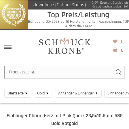
DtGV | Deutsche Gesellschaft
Juweliere (Online-Shops)
für Verbraucherstudien mbH
Top Preis/Leistung
Befragung 05/2026 zu 18 Herstellermarken Auszeichnung: TOP
4, dtgv.de/13402
(0)
(
0
)
Startseite
Gold
Anhänger & Einhänger
Einhänger Ch
Einhänger Charm Herz mit Pink Quarz 23,5x10,5mm 585
Gold Rotgold