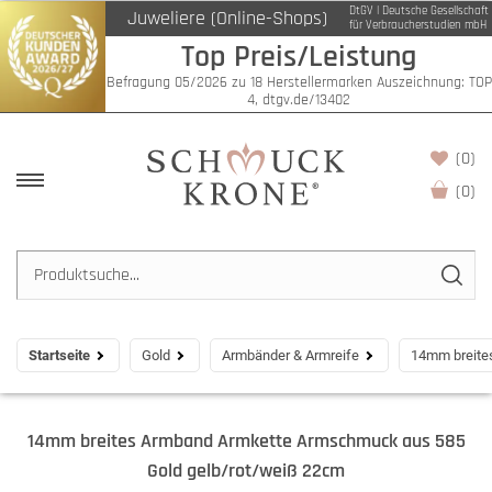
DtGV | Deutsche Gesellschaft
Juweliere (Online-Shops)
für Verbraucherstudien mbH
Top Preis/Leistung
Befragung 05/2026 zu 18 Herstellermarken Auszeichnung: TOP
4, dtgv.de/13402
(0)
(
0
)
Startseite
Gold
Armbänder & Armreife
14mm breite
14mm breites Armband Armkette Armschmuck aus 585
Gold gelb/rot/weiß 22cm