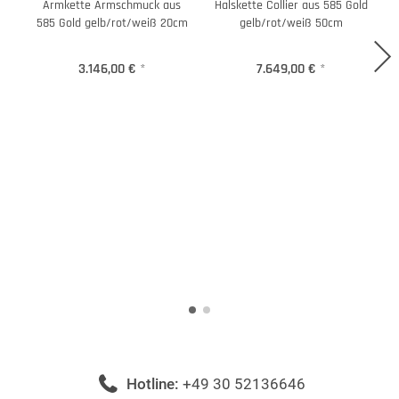
Armkette Armschmuck aus
Halskette Collier aus 585 Gold
H
585 Gold gelb/rot/weiß 20cm
gelb/rot/weiß 50cm
3.146,00 €
*
7.649,00 €
*
Hotline:
+49 30 52136646