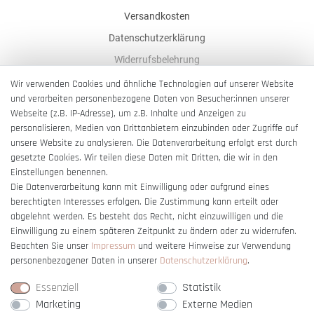
Versandkosten
Datenschutzerklärung
Widerrufsbelehrung
AGB
Wir verwenden Cookies und ähnliche Technologien auf unserer Website
und verarbeiten personenbezogene Daten von Besucher:innen unserer
Impressum
Webseite (z.B. IP-Adresse), um z.B. Inhalte und Anzeigen zu
Barrierefreiheitserklärung
personalisieren, Medien von Drittanbietern einzubinden oder Zugriffe auf
unsere Website zu analysieren. Die Datenverarbeitung erfolgt erst durch
gesetzte Cookies. Wir teilen diese Daten mit Dritten, die wir in den
Einstellungen benennen.
Die Datenverarbeitung kann mit Einwilligung oder aufgrund eines
berechtigten Interesses erfolgen. Die Zustimmung kann erteilt oder
Vertrag widerrufen
abgelehnt werden. Es besteht das Recht, nicht einzuwilligen und die
Einwilligung zu einem späteren Zeitpunkt zu ändern oder zu widerrufen.
Beachten Sie unser
Impressum
und weitere Hinweise zur Verwendung
personenbezogener Daten in unserer
Daten­schutz­erklärung
.
Essenziell
Statistik
Marketing
Externe Medien