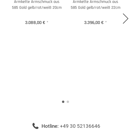
Armkette Armschmuck aus
Armkette Armschmuck aus
H
585 Gold gelb/rot/weiß 20cm
585 Gold gelb/rot/weiß 22cm
3.088,00 €
*
3.396,00 €
*
Hotline:
+49 30 52136646