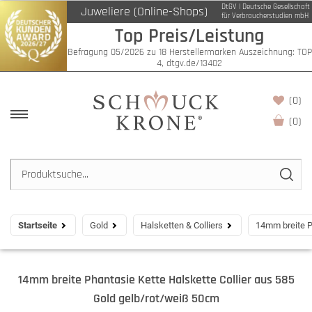
DtGV | Deutsche Gesellschaft
Juweliere (Online-Shops)
für Verbraucherstudien mbH
Top Preis/Leistung
Befragung 05/2026 zu 18 Herstellermarken Auszeichnung: TOP
4, dtgv.de/13402
(0)
(
0
)
Startseite
Gold
Halsketten & Colliers
14mm breite P
14mm breite Phantasie Kette Halskette Collier aus 585
Gold gelb/rot/weiß 50cm