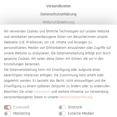
Versandkosten
Datenschutzerklärung
Widerrufsbelehrung
AGB
Wir verwenden Cookies und ähnliche Technologien auf unserer Website
und verarbeiten personenbezogene Daten von Besucher:innen unserer
Impressum
Webseite (z.B. IP-Adresse), um z.B. Inhalte und Anzeigen zu
Barrierefreiheitserklärung
personalisieren, Medien von Drittanbietern einzubinden oder Zugriffe auf
unsere Website zu analysieren. Die Datenverarbeitung erfolgt erst durch
gesetzte Cookies. Wir teilen diese Daten mit Dritten, die wir in den
Einstellungen benennen.
Die Datenverarbeitung kann mit Einwilligung oder aufgrund eines
berechtigten Interesses erfolgen. Die Zustimmung kann erteilt oder
Vertrag widerrufen
abgelehnt werden. Es besteht das Recht, nicht einzuwilligen und die
Einwilligung zu einem späteren Zeitpunkt zu ändern oder zu widerrufen.
Beachten Sie unser
Impressum
und weitere Hinweise zur Verwendung
personenbezogener Daten in unserer
Daten­schutz­erklärung
.
Essenziell
Statistik
Marketing
Externe Medien