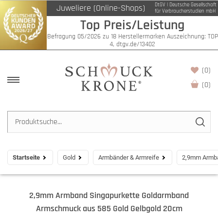
DtGV | Deutsche Gesellschaft
Juweliere (Online-Shops)
für Verbraucherstudien mbH
Top Preis/Leistung
Befragung 05/2026 zu 18 Herstellermarken Auszeichnung: TOP
4, dtgv.de/13402
(0)
(
0
)
Startseite
Gold
Armbänder & Armreife
2,9mm Armba
2,9mm Armband Singapurkette Goldarmband
Armschmuck aus 585 Gold Gelbgold 20cm