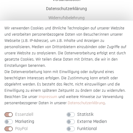
Datenschutzerklärung
Widerrufsbelehrung
AGB
Wir verwenden Cookies und ähnliche Technologien auf unserer Website
und verarbeiten personenbezogene Daten von Besucher:innen unserer
Impressum
Webseite (z.B. IP-Adresse), um z.B. Inhalte und Anzeigen zu
Barrierefreiheitserklärung
personalisieren, Medien von Drittanbietern einzubinden oder Zugriffe auf
unsere Website zu analysieren. Die Datenverarbeitung erfolgt erst durch
gesetzte Cookies. Wir teilen diese Daten mit Dritten, die wir in den
Einstellungen benennen.
Die Datenverarbeitung kann mit Einwilligung oder aufgrund eines
berechtigten Interesses erfolgen. Die Zustimmung kann erteilt oder
Vertrag widerrufen
abgelehnt werden. Es besteht das Recht, nicht einzuwilligen und die
Einwilligung zu einem späteren Zeitpunkt zu ändern oder zu widerrufen.
Beachten Sie unser
Impressum
und weitere Hinweise zur Verwendung
personenbezogener Daten in unserer
Daten­schutz­erklärung
.
Essenziell
Statistik
Marketing
Externe Medien
PayPal
Funktional