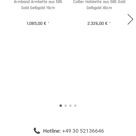
Armband Armkette aus 585
Collier Halskette aus 585 Gold
C
Gold Gelbgold 19cm
Gelbgold 45cm
1.085,00 €
*
2.326,00 €
*
Hotline:
+49 30 52136646