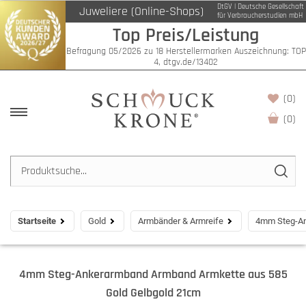
DtGV | Deutsche Gesellschaft
Juweliere (Online-Shops)
für Verbraucherstudien mbH
Top Preis/Leistung
Befragung 05/2026 zu 18 Herstellermarken Auszeichnung: TOP
4, dtgv.de/13402
(0)
(
0
)
Startseite
Gold
Armbänder & Armreife
4mm Steg-An
4mm Steg-Ankerarmband Armband Armkette aus 585
Gold Gelbgold 21cm