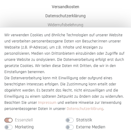
Versandkosten
Datenschutzerklärung
Widerrufsbelehrung
AGB
Wir verwenden Cookies und ähnliche Technologien auf unserer Website
und verarbeiten personenbezogene Daten von Besucher:innen unserer
Impressum
Webseite (z.B. IP-Adresse), um z.B. Inhalte und Anzeigen zu
Barrierefreiheitserklärung
personalisieren, Medien von Drittanbietern einzubinden oder Zugriffe auf
unsere Website zu analysieren. Die Datenverarbeitung erfolgt erst durch
gesetzte Cookies. Wir teilen diese Daten mit Dritten, die wir in den
Einstellungen benennen.
Die Datenverarbeitung kann mit Einwilligung oder aufgrund eines
berechtigten Interesses erfolgen. Die Zustimmung kann erteilt oder
Vertrag widerrufen
abgelehnt werden. Es besteht das Recht, nicht einzuwilligen und die
Einwilligung zu einem späteren Zeitpunkt zu ändern oder zu widerrufen.
Beachten Sie unser
Impressum
und weitere Hinweise zur Verwendung
personenbezogener Daten in unserer
Daten­schutz­erklärung
.
Essenziell
Statistik
Marketing
Externe Medien