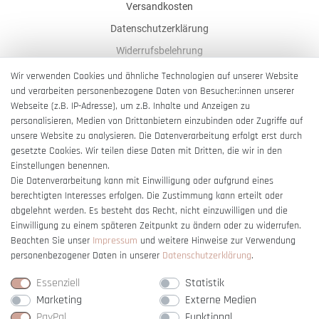
Versandkosten
Datenschutzerklärung
Widerrufsbelehrung
AGB
Wir verwenden Cookies und ähnliche Technologien auf unserer Website
und verarbeiten personenbezogene Daten von Besucher:innen unserer
Impressum
Webseite (z.B. IP-Adresse), um z.B. Inhalte und Anzeigen zu
Barrierefreiheitserklärung
personalisieren, Medien von Drittanbietern einzubinden oder Zugriffe auf
unsere Website zu analysieren. Die Datenverarbeitung erfolgt erst durch
gesetzte Cookies. Wir teilen diese Daten mit Dritten, die wir in den
Einstellungen benennen.
Die Datenverarbeitung kann mit Einwilligung oder aufgrund eines
berechtigten Interesses erfolgen. Die Zustimmung kann erteilt oder
Vertrag widerrufen
abgelehnt werden. Es besteht das Recht, nicht einzuwilligen und die
Einwilligung zu einem späteren Zeitpunkt zu ändern oder zu widerrufen.
Beachten Sie unser
Impressum
und weitere Hinweise zur Verwendung
personenbezogener Daten in unserer
Daten­schutz­erklärung
.
Essenziell
Statistik
Marketing
Externe Medien
PayPal
Funktional