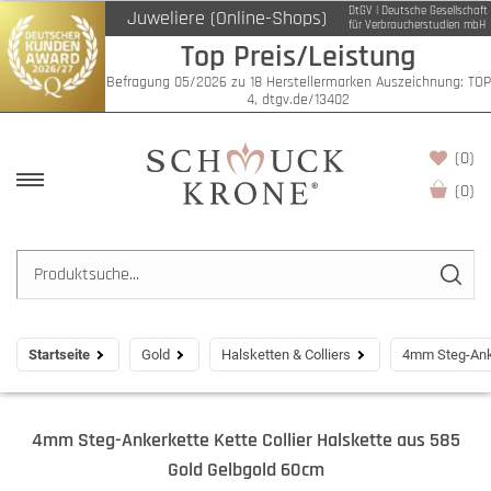
DtGV | Deutsche Gesellschaft
Juweliere (Online-Shops)
für Verbraucherstudien mbH
Top Preis/Leistung
Befragung 05/2026 zu 18 Herstellermarken Auszeichnung: TOP
4, dtgv.de/13402
(0)
(
0
)
Startseite
Gold
Halsketten & Colliers
4mm Steg-Anke
4mm Steg-Ankerkette Kette Collier Halskette aus 585
Gold Gelbgold 60cm