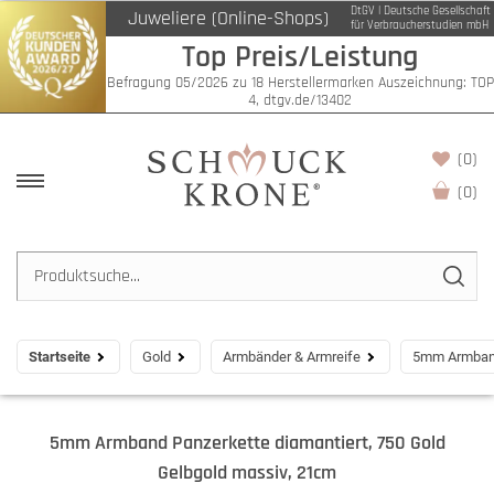
DtGV | Deutsche Gesellschaft
Juweliere (Online-Shops)
für Verbraucherstudien mbH
Top Preis/Leistung
Befragung 05/2026 zu 18 Herstellermarken Auszeichnung: TOP
4, dtgv.de/13402
(0)
(
0
)
Startseite
Gold
Armbänder & Armreife
5mm Armband 
5mm Armband Panzerkette diamantiert, 750 Gold
Gelbgold massiv, 21cm