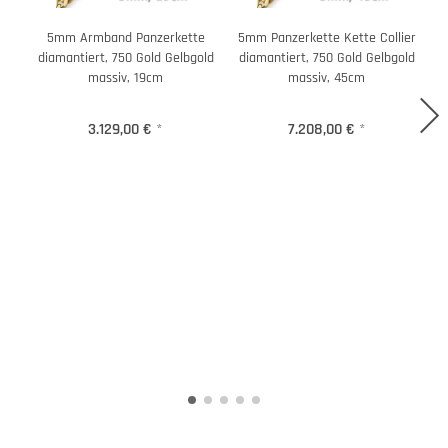
5mm Armband Panzerkette
5mm Panzerkette Kette Collier
5
diamantiert, 750 Gold Gelbgold
diamantiert, 750 Gold Gelbgold
d
massiv, 19cm
massiv, 45cm
3.129,00 €
*
7.208,00 €
*