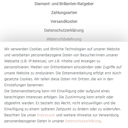
Diamant- und Brillanten-Ratgeber
Zahlungsarten
Versandkosten
Datenschutzerklärung
Widerrufsbelehrung
AGB
Wir verwenden Cookies und ähnliche Technologien auf unserer Website
und verarbeiten personenbezogene Daten von Besucher:innen unserer
Impressum
Webseite (z.B. IP-Adresse), um z.B. Inhalte und Anzeigen zu
Barrierefreiheitserklärung
personalisieren, Medien von Drittanbietern einzubinden oder Zugriffe auf
unsere Website zu analysieren. Die Datenverarbeitung erfolgt erst durch
gesetzte Cookies. Wir teilen diese Daten mit Dritten, die wir in den
Einstellungen benennen.
Die Datenverarbeitung kann mit Einwilligung oder aufgrund eines
berechtigten Interesses erfolgen. Die Zustimmung kann erteilt oder
Vertrag widerrufen
abgelehnt werden. Es besteht das Recht, nicht einzuwilligen und die
Einwilligung zu einem späteren Zeitpunkt zu ändern oder zu widerrufen.
Beachten Sie unser
Impressum
und weitere Hinweise zur Verwendung
personenbezogener Daten in unserer
Daten­schutz­erklärung
.