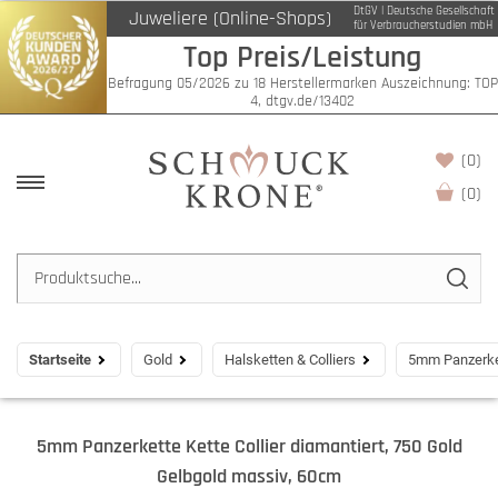
DtGV | Deutsche Gesellschaft
Juweliere (Online-Shops)
für Verbraucherstudien mbH
Top Preis/Leistung
Befragung 05/2026 zu 18 Herstellermarken Auszeichnung: TOP
4, dtgv.de/13402
(0)
(
0
)
Startseite
Gold
Halsketten & Colliers
5mm Panzerket
5mm Panzerkette Kette Collier diamantiert, 750 Gold
Gelbgold massiv, 60cm