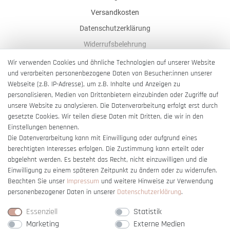
Versandkosten
Datenschutzerklärung
Widerrufsbelehrung
AGB
Wir verwenden Cookies und ähnliche Technologien auf unserer Website
und verarbeiten personenbezogene Daten von Besucher:innen unserer
Impressum
Webseite (z.B. IP-Adresse), um z.B. Inhalte und Anzeigen zu
Barrierefreiheitserklärung
personalisieren, Medien von Drittanbietern einzubinden oder Zugriffe auf
unsere Website zu analysieren. Die Datenverarbeitung erfolgt erst durch
gesetzte Cookies. Wir teilen diese Daten mit Dritten, die wir in den
Einstellungen benennen.
Die Datenverarbeitung kann mit Einwilligung oder aufgrund eines
berechtigten Interesses erfolgen. Die Zustimmung kann erteilt oder
Vertrag widerrufen
abgelehnt werden. Es besteht das Recht, nicht einzuwilligen und die
Einwilligung zu einem späteren Zeitpunkt zu ändern oder zu widerrufen.
Beachten Sie unser
Impressum
und weitere Hinweise zur Verwendung
personenbezogener Daten in unserer
Daten­schutz­erklärung
.
Essenziell
Statistik
Marketing
Externe Medien