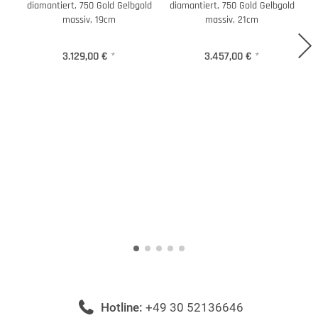
diamantiert, 750 Gold Gelbgold
diamantiert, 750 Gold Gelbgold
d
massiv, 19cm
massiv, 21cm
3.129,00 €
*
3.457,00 €
*
Hotline:
+49 30 52136646