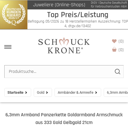
DtGV | Deutsche Gesellschaft
Juweliere (Online-Shops)
für Verbraucherstudien mbH
Top Preis/Leistung
Befragung 05/2026 zu 18 Herstellermarken Auszeichnung: TOP
4, dtgv.de/13402
(0)
(
0
)
Startseite
Gold
Armbänder & Armreife
6,3mm Armba
6,3mm Armband Panzerkette Goldarmband Armschmuck
aus 333 Gold Gelbgold 21cm