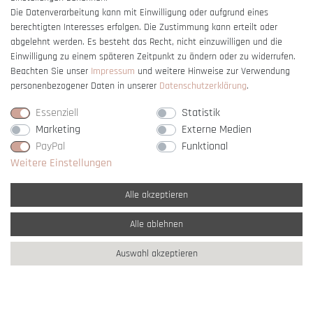
Die Datenverarbeitung kann mit Einwilligung oder aufgrund eines
berechtigten Interesses erfolgen. Die Zustimmung kann erteilt oder
Vertrag widerrufen
abgelehnt werden. Es besteht das Recht, nicht einzuwilligen und die
Einwilligung zu einem späteren Zeitpunkt zu ändern oder zu widerrufen.
Beachten Sie unser
Impressum
und weitere Hinweise zur Verwendung
personenbezogener Daten in unserer
Daten­schutz­erklärung
.
Essenziell
Statistik
Marketing
Externe Medien
PayPal
Funktional
Weitere Einstellungen
Alle akzeptieren
Alle ablehnen
* Alle Preise verstehen sich inkl. gesetzl. MwSt. und
zzgl. Versandkosten
Auswahl akzeptieren
** Nur innerhalb Deutschlands
© copyright 2007-2026 Schmuck Krone / Alle
Rechte vorbehalten / powered by
createyourtemplate