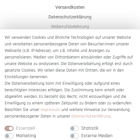
Versandkosten
Datenschutzerklärung
Widerrufsbelehrung
AGB
Wir verwenden Cookies und ähnliche Technologien auf unserer Website
und verarbeiten personenbezogene Daten von Besucher:innen unserer
Impressum
Webseite (z.B. IP-Adresse), um z.B. Inhalte und Anzeigen zu
Barrierefreiheitserklärung
personalisieren, Medien von Drittanbietern einzubinden oder Zugriffe auf
unsere Website zu analysieren. Die Datenverarbeitung erfolgt erst durch
gesetzte Cookies. Wir teilen diese Daten mit Dritten, die wir in den
Einstellungen benennen.
Die Datenverarbeitung kann mit Einwilligung oder aufgrund eines
berechtigten Interesses erfolgen. Die Zustimmung kann erteilt oder
Vertrag widerrufen
abgelehnt werden. Es besteht das Recht, nicht einzuwilligen und die
Einwilligung zu einem späteren Zeitpunkt zu ändern oder zu widerrufen.
Beachten Sie unser
Impressum
und weitere Hinweise zur Verwendung
personenbezogener Daten in unserer
Daten­schutz­erklärung
.
Essenziell
Statistik
Marketing
Externe Medien