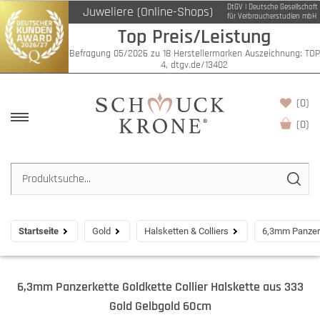
DtGV | Deutsche Gesellschaft
Juweliere (Online-Shops)
für Verbraucherstudien mbH
Top Preis/Leistung
Befragung 05/2026 zu 18 Herstellermarken Auszeichnung: TOP
4, dtgv.de/13402
(0)
(
0
)
Startseite
Gold
Halsketten & Colliers
6,3mm Panzerk
6,3mm Panzerkette Goldkette Collier Halskette aus 333
Gold Gelbgold 60cm