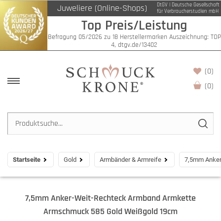
DtGV | Deutsche Gesellschaft
Juweliere (Online-Shops)
für Verbraucherstudien mbH
Top Preis/Leistung
Befragung 05/2026 zu 18 Herstellermarken Auszeichnung: TOP
4, dtgv.de/13402
(0)
(
0
)
Startseite
Gold
Armbänder & Armreife
7,5mm Anker
7,5mm Anker-Weit-Rechteck Armband Armkette
Armschmuck 585 Gold Weißgold 19cm