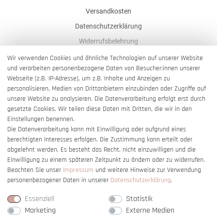
Versandkosten
Datenschutzerklärung
Widerrufsbelehrung
AGB
Wir verwenden Cookies und ähnliche Technologien auf unserer Website
und verarbeiten personenbezogene Daten von Besucher:innen unserer
Impressum
Webseite (z.B. IP-Adresse), um z.B. Inhalte und Anzeigen zu
Barrierefreiheitserklärung
personalisieren, Medien von Drittanbietern einzubinden oder Zugriffe auf
unsere Website zu analysieren. Die Datenverarbeitung erfolgt erst durch
gesetzte Cookies. Wir teilen diese Daten mit Dritten, die wir in den
Einstellungen benennen.
Die Datenverarbeitung kann mit Einwilligung oder aufgrund eines
berechtigten Interesses erfolgen. Die Zustimmung kann erteilt oder
Vertrag widerrufen
abgelehnt werden. Es besteht das Recht, nicht einzuwilligen und die
Einwilligung zu einem späteren Zeitpunkt zu ändern oder zu widerrufen.
Beachten Sie unser
Impressum
und weitere Hinweise zur Verwendung
personenbezogener Daten in unserer
Daten­schutz­erklärung
.
Essenziell
Statistik
Marketing
Externe Medien