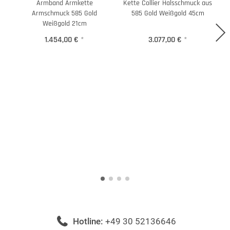
Armband Armkette
Kette Collier Halsschmuck aus
K
Armschmuck 585 Gold
585 Gold Weißgold 45cm
Weißgold 21cm
1.454,00 €
*
3.077,00 €
*
Hotline:
+49 30 52136646