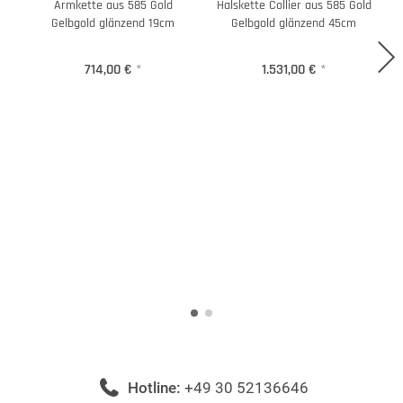
Armkette aus 585 Gold
Halskette Collier aus 585 Gold
H
Gelbgold glänzend 19cm
Gelbgold glänzend 45cm
714,00 €
*
1.531,00 €
*
Hotline:
+49 30 52136646