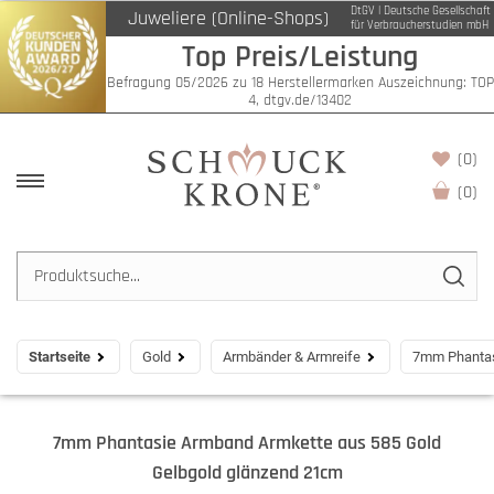
DtGV | Deutsche Gesellschaft
Juweliere (Online-Shops)
für Verbraucherstudien mbH
Top Preis/Leistung
Befragung 05/2026 zu 18 Herstellermarken Auszeichnung: TOP
4, dtgv.de/13402
(0)
(
0
)
Startseite
Gold
Armbänder & Armreife
7mm Phantas
7mm Phantasie Armband Armkette aus 585 Gold
Gelbgold glänzend 21cm