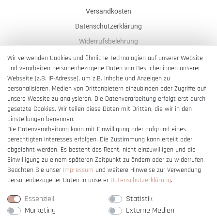
Versandkosten
Datenschutzerklärung
Widerrufsbelehrung
AGB
Wir verwenden Cookies und ähnliche Technologien auf unserer Website
und verarbeiten personenbezogene Daten von Besucher:innen unserer
Impressum
Webseite (z.B. IP-Adresse), um z.B. Inhalte und Anzeigen zu
Barrierefreiheitserklärung
personalisieren, Medien von Drittanbietern einzubinden oder Zugriffe auf
unsere Website zu analysieren. Die Datenverarbeitung erfolgt erst durch
gesetzte Cookies. Wir teilen diese Daten mit Dritten, die wir in den
Einstellungen benennen.
Die Datenverarbeitung kann mit Einwilligung oder aufgrund eines
berechtigten Interesses erfolgen. Die Zustimmung kann erteilt oder
Vertrag widerrufen
abgelehnt werden. Es besteht das Recht, nicht einzuwilligen und die
Einwilligung zu einem späteren Zeitpunkt zu ändern oder zu widerrufen.
Beachten Sie unser
Impressum
und weitere Hinweise zur Verwendung
personenbezogener Daten in unserer
Daten­schutz­erklärung
.
Essenziell
Statistik
Marketing
Externe Medien