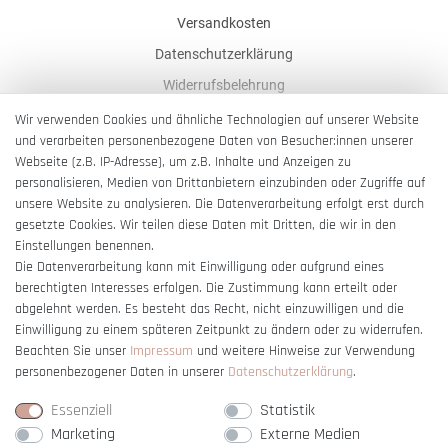
Versandkosten
Datenschutzerklärung
Widerrufsbelehrung
AGB
Wir verwenden Cookies und ähnliche Technologien auf unserer Website
und verarbeiten personenbezogene Daten von Besucher:innen unserer
Impressum
Webseite (z.B. IP-Adresse), um z.B. Inhalte und Anzeigen zu
Barrierefreiheitserklärung
personalisieren, Medien von Drittanbietern einzubinden oder Zugriffe auf
unsere Website zu analysieren. Die Datenverarbeitung erfolgt erst durch
gesetzte Cookies. Wir teilen diese Daten mit Dritten, die wir in den
Einstellungen benennen.
Die Datenverarbeitung kann mit Einwilligung oder aufgrund eines
berechtigten Interesses erfolgen. Die Zustimmung kann erteilt oder
Vertrag widerrufen
abgelehnt werden. Es besteht das Recht, nicht einzuwilligen und die
Einwilligung zu einem späteren Zeitpunkt zu ändern oder zu widerrufen.
Beachten Sie unser
Impressum
und weitere Hinweise zur Verwendung
personenbezogener Daten in unserer
Daten­schutz­erklärung
.
Essenziell
Statistik
Marketing
Externe Medien