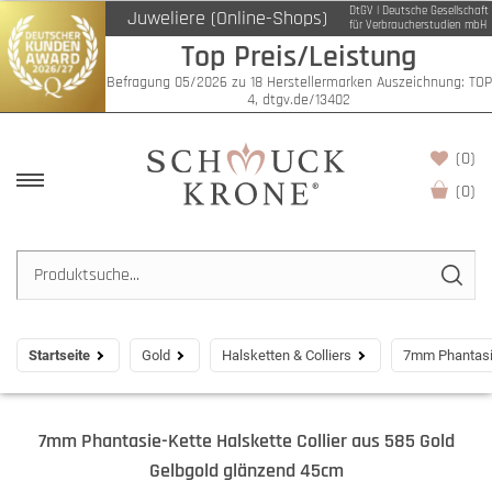
DtGV | Deutsche Gesellschaft
Juweliere (Online-Shops)
für Verbraucherstudien mbH
Top Preis/Leistung
Befragung 05/2026 zu 18 Herstellermarken Auszeichnung: TOP
4, dtgv.de/13402
(0)
(
0
)
Startseite
Gold
Halsketten & Colliers
7mm Phantasie
7mm Phantasie-Kette Halskette Collier aus 585 Gold
Gelbgold glänzend 45cm