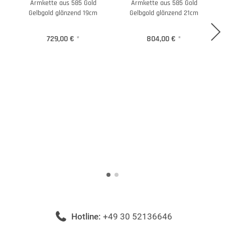
Armkette aus 585 Gold
Armkette aus 585 Gold
H
Gelbgold glänzend 19cm
Gelbgold glänzend 21cm
729,00 €
*
804,00 €
*
Hotline:
+49 30 52136646