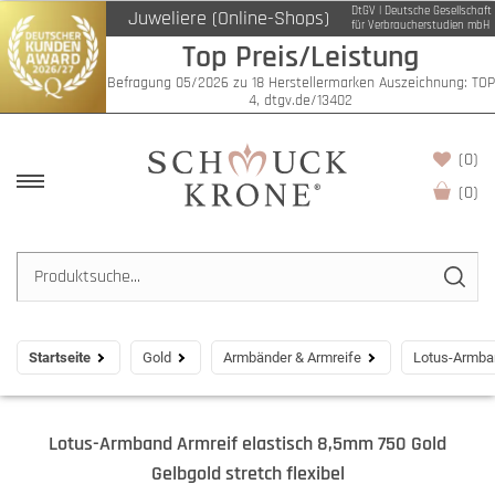
DtGV | Deutsche Gesellschaft
Juweliere (Online-Shops)
für Verbraucherstudien mbH
Top Preis/Leistung
Befragung 05/2026 zu 18 Herstellermarken Auszeichnung: TOP
4, dtgv.de/13402
(0)
(
0
)
Startseite
Gold
Armbänder & Armreife
Lotus-Armban
Lotus-Armband Armreif elastisch 8,5mm 750 Gold
Gelbgold stretch flexibel